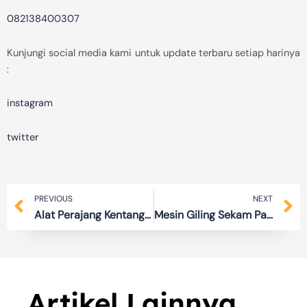
082138400307
Kunjungi social media kami untuk update terbaru setiap harinya
:
instagram
twitter
Prev
N
PREVIOUS
NEXT
Alat Perajang Kentang Serba Bisa Harga Terjangkau
Mesin Giling Sekam Padi jadi Dedak Langsung Produsen
Artikel Lainnya