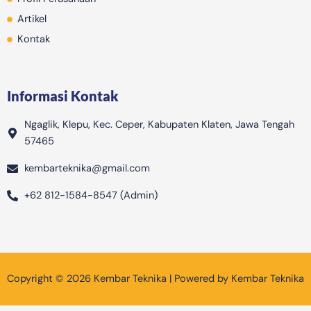
a
Artikel
g
Kontak
Informasi Kontak
Ngaglik, Klepu, Kec. Ceper, Kabupaten Klaten, Jawa Tengah
57465
kembarteknika@gmail.com
+62 812-1584-8547 (Admin)
Copyright © 2026 Kembar Teknika | Powered by Kembar Teknika