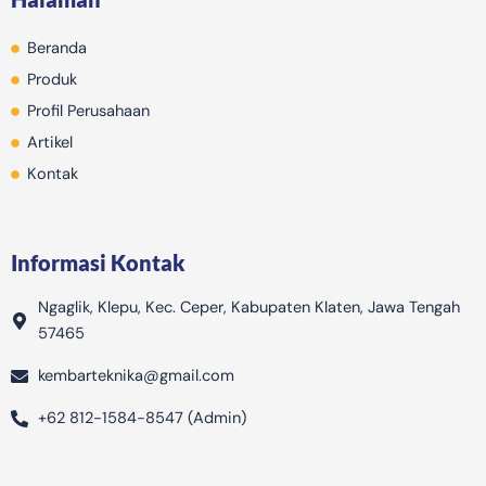
o
g
k
b
i
o
r
e
n
Beranda
k
a
g
m
-
Produk
b
Profil Perusahaan
a
Artikel
g
Kontak
Informasi Kontak
Ngaglik, Klepu, Kec. Ceper, Kabupaten Klaten, Jawa Tengah
57465
kembarteknika@gmail.com
+62 812-1584-8547 (Admin)