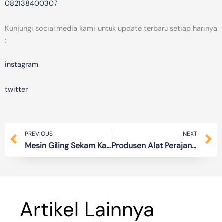
082138400307
Kunjungi social media kami untuk update terbaru setiap harinya
:
instagram
twitter
Prev
N
PREVIOUS
NEXT
Mesin Giling Sekam Kapasitas Besar dan Bermutu
Produsen Alat Perajang Serba Guna Harga Murah Berkualitas
Artikel Lainnya