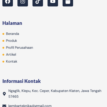
a
n
i
o
h
c
s
k
u
o
e
t
t
t
p
b
a
o
u
p
Halaman
o
g
k
b
i
o
r
e
n
Beranda
k
a
g
m
-
Produk
b
Profil Perusahaan
a
Artikel
g
Kontak
Informasi Kontak
Ngaglik, Klepu, Kec. Ceper, Kabupaten Klaten, Jawa Tengah
57465
kembarteknika@gmail.com