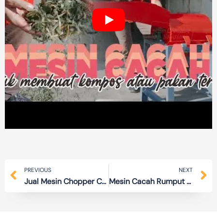
Prev
N
PREVIOUS
NEXT
Jual Mesin Chopper Cacah Rumput­ Terbaik
Mesin Cacah Rumput Super Cepat dan Efektif