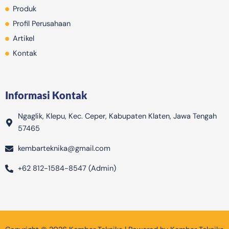
m
-
Produk
b
Profil Perusahaan
a
Artikel
g
Kontak
Informasi Kontak
Ngaglik, Klepu, Kec. Ceper, Kabupaten Klaten, Jawa Tengah
57465
kembarteknika@gmail.com
+62 812-1584-8547 (Admin)