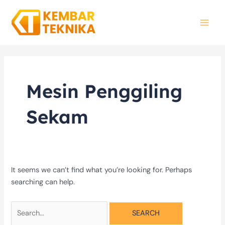
Skip
Search
MAI
to
for:
MEN
content
Mesin Penggiling
Sekam
It seems we can’t find what you’re looking for. Perhaps
searching can help.