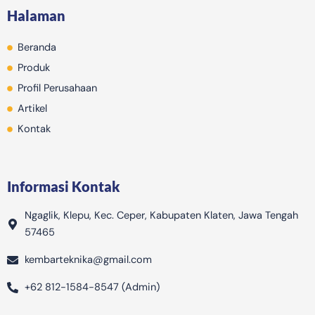
b
a
o
u
p
Halaman
o
g
k
b
i
o
r
e
n
Beranda
k
a
g
m
-
Produk
b
Profil Perusahaan
a
Artikel
g
Kontak
Informasi Kontak
Ngaglik, Klepu, Kec. Ceper, Kabupaten Klaten, Jawa Tengah
57465
kembarteknika@gmail.com
+62 812-1584-8547 (Admin)