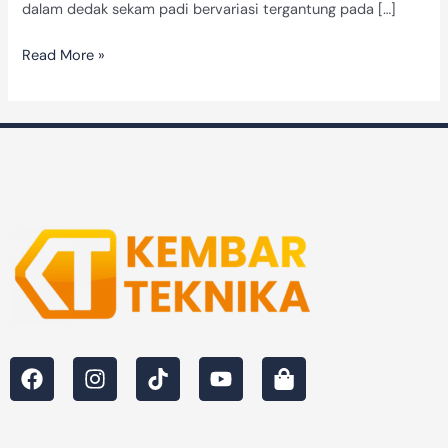
dalam dedak sekam padi bervariasi tergantung pada […]
Read More »
F
I
T
Y
S
a
n
i
o
h
c
s
k
u
o
e
t
t
t
p