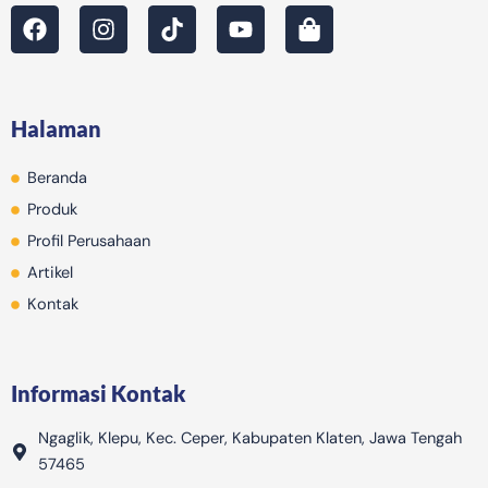
F
I
T
Y
S
a
n
i
o
h
c
s
k
u
o
e
t
t
t
p
b
a
o
u
p
Halaman
o
g
k
b
i
o
r
e
n
Beranda
k
a
g
m
-
Produk
b
Profil Perusahaan
a
Artikel
g
Kontak
Informasi Kontak
Ngaglik, Klepu, Kec. Ceper, Kabupaten Klaten, Jawa Tengah
57465