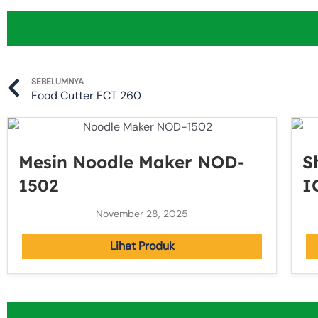
Prev
SEBELUMNYA
Food Cutter FCT 260
Mesin Noodle Maker NOD-
S
1502
I
November 28, 2025
Lihat Produk