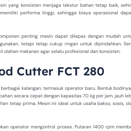
in yang konsisten menjaga tekstur bahan tetap baik, sehi
 memiliki performa tinggi, sehingga biaya operasional da
 Komponen penting mesin dapat dilepas dengan mudah unt
gunakan, tetapi tetap cukup ringan untuk dipindahkan. Semu
il olahan makanan agar selalu profesional dan konsisten.
od Cutter FCT 280
 berbagai kalangan, termasuk operator baru. Bentuk bodiny
ahan secara cepat dengan kapasitas 70 kg per jam, jauh leb
han tetap prima. Mesin ini ideal untuk usaha bakso, sosis,
hkan operator mengontrol proses. Putaran 1400 rpm membu