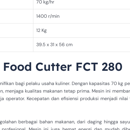
70 kg/hr
1400 r/min
12 Kg
39.5 x 31 x 56 cm
Food Cutter FCT 280
ikan bagi pelaku usaha kuliner. Dengan kapasitas 70 kg pe
ten, menjaga kualitas makanan tetap prima. Mesin ini memb
 operator. Kecepatan dan efisiensi produksi menjadi nila
ngolahan berbagai bahan makanan, dari daging hingga sayu
k profesional. Mesin ini juga hemat energi dan mudah di