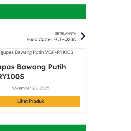
Next
SETELAHNYA
Food Cutter FCT-QS3A
upas Bawang Putih
RY100S
November 20, 2025
Lihat Produk