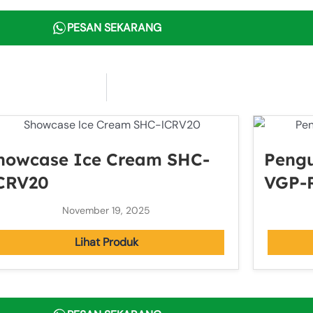
PESAN SEKARANG
howcase Ice Cream SHC-
Peng
CRV20
VGP-
November 19, 2025
Lihat Produk