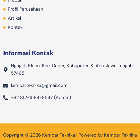
Produk
b
Profil Perusahaan
a
Artikel
g
Kontak
Informasi Kontak
Ngaglik, Klepu, Kec. Ceper, Kabupaten Klaten, Jawa Tengah
57465
kembarteknika@gmail.com
+62 812-1584-8547 (Admin)
Copyright © 2026 Kembar Teknika | Powered by Kembar Teknika