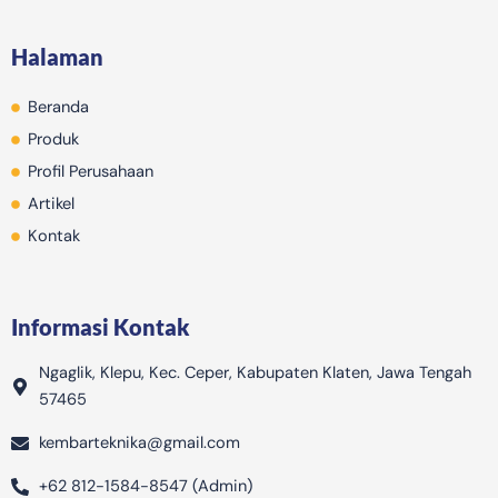
e
t
t
t
p
b
a
o
u
p
Halaman
o
g
k
b
i
o
r
e
n
Beranda
k
a
g
m
-
Produk
b
Profil Perusahaan
a
Artikel
g
Kontak
Informasi Kontak
Ngaglik, Klepu, Kec. Ceper, Kabupaten Klaten, Jawa Tengah
57465
kembarteknika@gmail.com
+62 812-1584-8547 (Admin)