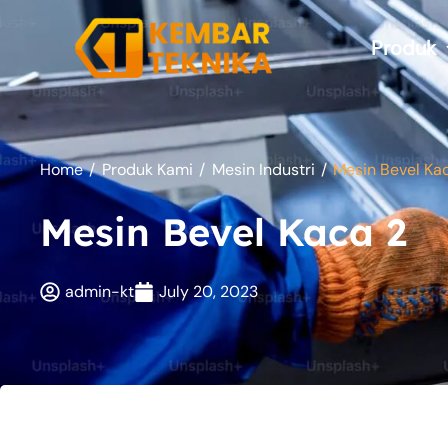
Skip
to
Produk
content
Home
/
Produk Kami
/
Mesin Industri
/
Mesin Bevel Ka
Mesin Bevel Kaca 2
admin-kt
July 20, 2023