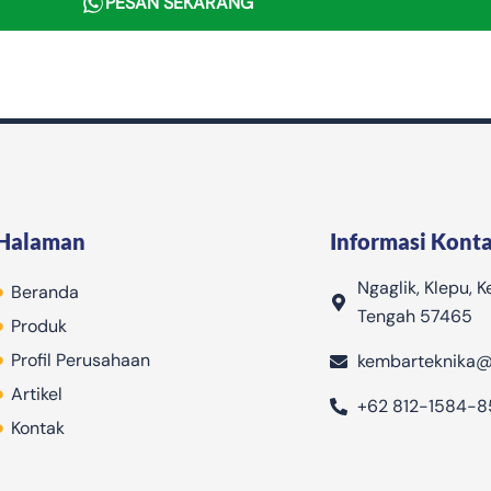
PESAN SEKARANG
Halaman
Informasi Kont
Ngaglik, Klepu, 
Beranda
Tengah 57465
Produk
Profil Perusahaan
kembarteknika@
Artikel
+62 812-1584-8
Kontak