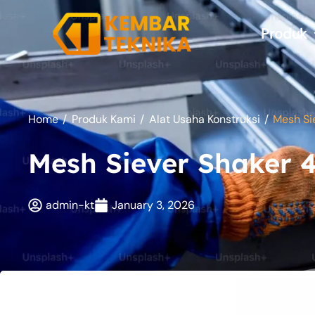
Skip
to
Produk
content
Home
/
Produk Kami
/
Alat Usaha Konstruksi
/
Mesh Si
Mesh Siever Shaker 4
admin-kt
January 3, 2026