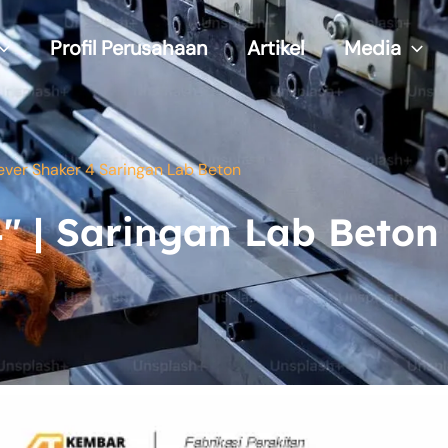
Profil Perusahaan
Artikel
Media
ever Shaker 4 Saringan Lab Beton
″ | Saringan Lab Beton