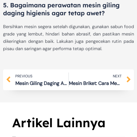
5. Bagaimana perawatan mesin giling
daging higienis agar tetap awet?
Bersihkan mesin segera setelah digunakan, gunakan sabun food
grade yang lembut, hindari bahan abrasif, dan pastikan mesin
dikeringkan dengan baik. Lakukan juga pengecekan rutin pada
pisau dan saringan agar performa tetap optimal.
Prev
N
PREVIOUS
NEXT
Mesin Giling Daging Anti Karat Investasi Produksi Jangka Panjang
Mesin Briket: Cara Memilih yang Tepat agar Investasi Tidak Salah Arah
Artikel Lainnya