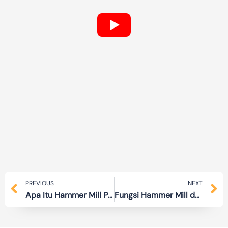
Prev
N
PREVIOUS
NEXT
Apa Itu Hammer Mill Penjelasan Lengkap untuk Produksi Industri
Fungsi Hammer Mill dalam Optimasi Proses Produksi Modern